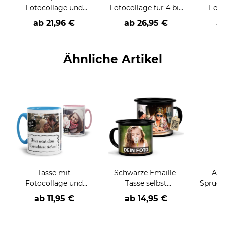
Fotocollage und
Fotocollage für 4 bis
Foto
Staffelei
11 Fotos
Wunsc
ab
21,96 €
ab
26,95 €
a
gesta
Größ
Ähnliche Artikel
Tasse mit
Schwarze Emaille-
Aut
Fotocollage und
Tasse selbst
Spruch 
Wunschtext -
gestalten -
I am a
ab
11,95 €
ab
14,95 €
a
verschiedene
verschiedene Größen
Designs