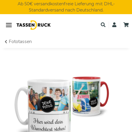
Ab 50€ versandkostenfreie Lieferung mit DHL-
Standardversand nach Deutschland.
Fototassen