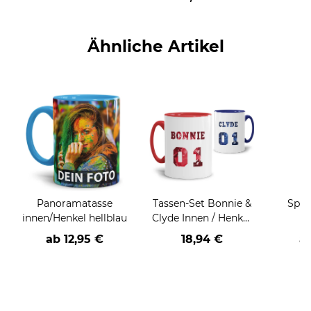
Ähnliche Artikel
Panoramatasse
Tassen-Set Bonnie &
Spru
innen/Henkel hellblau
Clyde Innen / Henkel
G
Rot & Blau
versch
ab
12,95 €
18,94 €
a