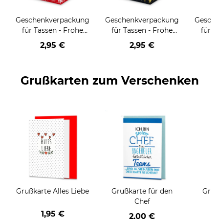
Geschenkverpackung
Geschenkverpackung
Gesch
für Tassen - Frohe
für Tassen - Frohe
für T
Weihnachten - HO
Weihnachten - HO
Wei
2,95 €
2,95 €
HO HO - rot
HO HO - schwarz
Grußkarten zum Verschenken
Grußkarte Alles Liebe
Grußkarte für den
Gruß
Chef
1,95 €
2,00 €