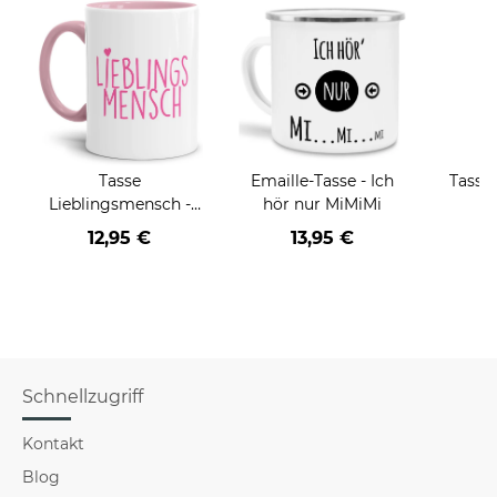
Tasse
Emaille-Tasse - Ich
Tasse 
Lieblingsmensch -
hör nur MiMiMi
j
Innen und Henkel
12,95 €
13,95 €
a
Rosa
Schnellzugriff
Kontakt
Blog