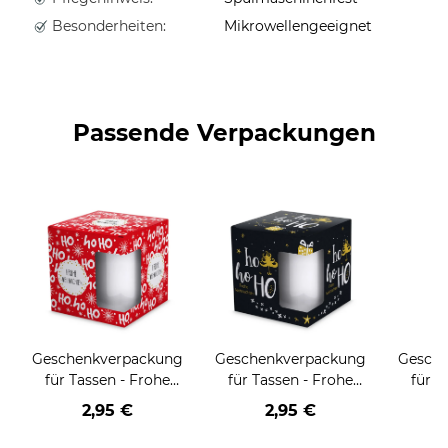
Besonderheiten:
Mikrowellengeeignet
Passende Verpackungen
Geschenkverpackung
Geschenkverpackung
Gesch
für Tassen - Frohe
für Tassen - Frohe
für T
Weihnachten - HO
Weihnachten - HO
Wei
2,95 €
2,95 €
HO HO - rot
HO HO - schwarz