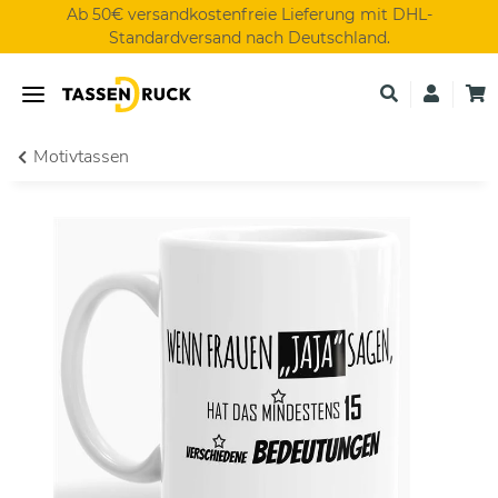
Ab 50€ versandkostenfreie Lieferung mit DHL-
Standardversand nach Deutschland.
Motivtassen