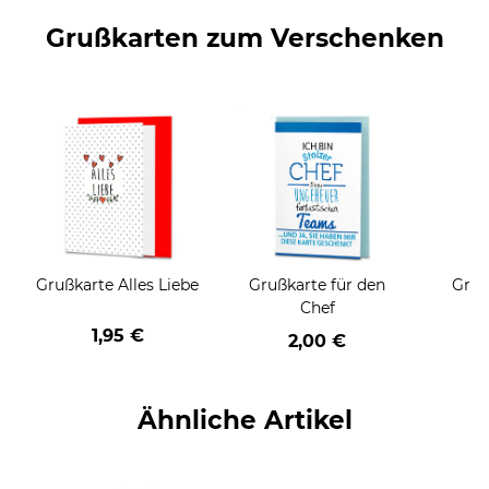
Grußkarten zum Verschenken
Grußkarte Alles Liebe
Grußkarte für den
Gruß
Chef
1,95 €
2,00 €
Ähnliche Artikel