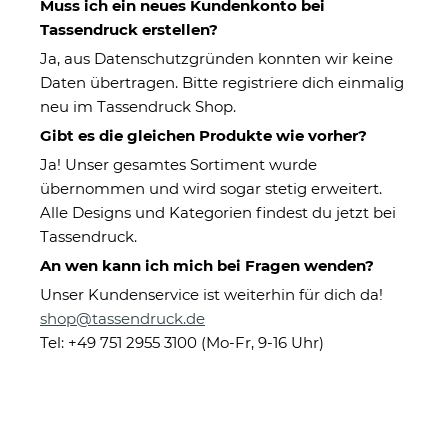
Muss ich ein neues Kundenkonto bei
Tassendruck erstellen?
Ja, aus Datenschutzgründen konnten wir keine
Daten übertragen. Bitte registriere dich einmalig
neu im Tassendruck Shop.
Gibt es die gleichen Produkte wie vorher?
Ja! Unser gesamtes Sortiment wurde
übernommen und wird sogar stetig erweitert.
Tasse New York - Keramik
Alle Designs und Kategorien findest du jetzt bei
weiß - 270 ml
Tassendruck.
An wen kann ich mich bei Fragen wenden?
Unser Kundenservice ist weiterhin für dich da!
Eigenschaften
shop@tassendruck.de
Herstellerinformationen
Tel: +49 751 2955 3100 (Mo-Fr, 9-16 Uhr)
Druckart