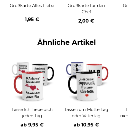
Grußkarte Alles Liebe
Grußkarte für den
Gruß
Chef
1,95 €
2,00 €
Ähnliche Artikel
Tasse Ich Liebe dich
Tasse zum Muttertag
Tas
jeden Tag
oder Vatertag
niema
ab
9,95 €
ab
10,95 €
a