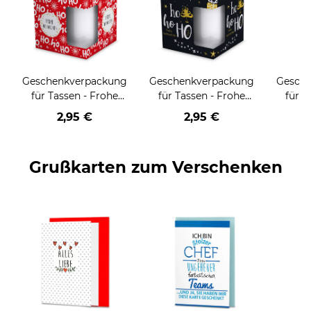
Geschenkverpackung
Geschenkverpackung
Gesch
für Tassen - Frohe
für Tassen - Frohe
für T
Weihnachten - HO
Weihnachten - HO
Wei
2,95 €
2,95 €
HO HO - rot
HO HO - schwarz
Grußkarten zum Verschenken