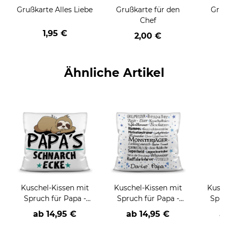
Grußkarte Alles Liebe
Grußkarte für den
Gruß
Chef
1,95 €
2,00 €
Ähnliche Artikel
Kuschel-Kissen mit
Kuschel-Kissen mit
Kusch
Spruch für Papa -
Spruch für Papa -
Spru
Papas Schnarch-Ecke
Danke Papa
Be
ab
14,95 €
ab
14,95 €
a