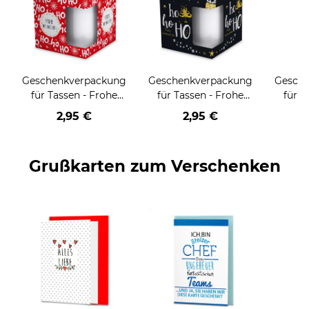
Geschenkverpackung
Geschenkverpackung
Gesch
für Tassen - Frohe
für Tassen - Frohe
für T
Weihnachten - HO
Weihnachten - HO
Wei
2,95 €
2,95 €
HO HO - rot
HO HO - schwarz
Grußkarten zum Verschenken