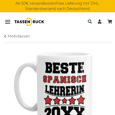
Ab 50€ versandkostenfreie Lieferung mit DHL-
Standardversand nach Deutschland.
Motivtassen