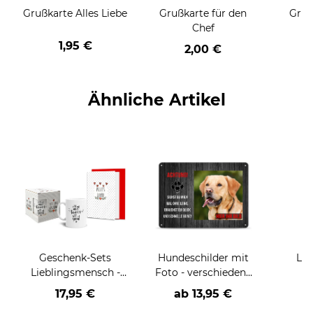
Grußkarte Alles Liebe
Grußkarte für den
Gruß
Chef
1,95 €
2,00 €
Ähnliche Artikel
Geschenk-Sets
Hundeschilder mit
Löf
Lieblingsmensch -
Foto - verschiedene
Tasse mit Karte und
Sprüche
a
17,95 €
ab
13,95 €
Box