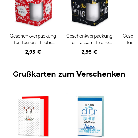
Geschenkverpackung
Geschenkverpackung
Gesch
für Tassen - Frohe
für Tassen - Frohe
für T
Weihnachten - HO
Weihnachten - HO
Wei
2,95 €
2,95 €
HO HO - rot
HO HO - schwarz
Grußkarten zum Verschenken