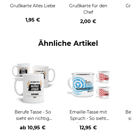
Grußkarte Alles Liebe
Grußkarte für den
Gruß
Chef
1,95 €
2,00 €
Ähnliche Artikel
Berufe Tasse - So
Emaille-Tasse mit
Beru
sieht ein richtig
Spruch - So sieht
sie
cooler -BERUF- aus
der/die beste - Ihr
BE
ab
10,95 €
12,95 €
Beruf - aus
versch