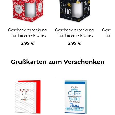
Geschenkverpackung
Geschenkverpackung
Gesch
für Tassen - Frohe
für Tassen - Frohe
für T
Weihnachten - HO
Weihnachten - HO
Wei
2,95 €
2,95 €
HO HO - rot
HO HO - schwarz
Grußkarten zum Verschenken