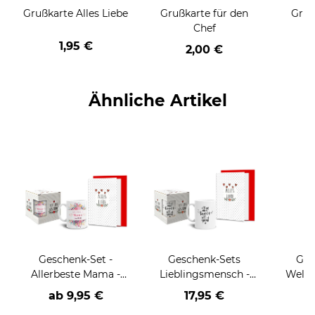
Grußkarte Alles Liebe
Grußkarte für den
Gruß
Chef
1,95 €
2,00 €
Ähnliche Artikel
Geschenk-Set -
Geschenk-Sets
Ges
Allerbeste Mama -
Lieblingsmensch -
Weltl
Tasse inkl. Grußkarte
Tasse mit Karte und
Tasse 
ab
9,95 €
17,95 €
a
und Geschenk-Box
Box
und 