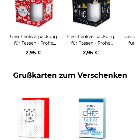
Geschenkverpackung
Geschenkverpackung
Gesch
für Tassen - Frohe
für Tassen - Frohe
für T
Weihnachten - HO
Weihnachten - HO
Wei
2,95 €
2,95 €
HO HO - rot
HO HO - schwarz
Grußkarten zum Verschenken