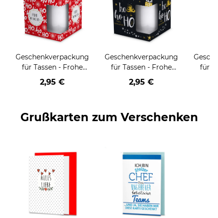
Geschenkverpackung
Geschenkverpackung
Gesch
für Tassen - Frohe
für Tassen - Frohe
für T
Weihnachten - HO
Weihnachten - HO
Wei
2,95 €
2,95 €
HO HO - rot
HO HO - schwarz
Grußkarten zum Verschenken