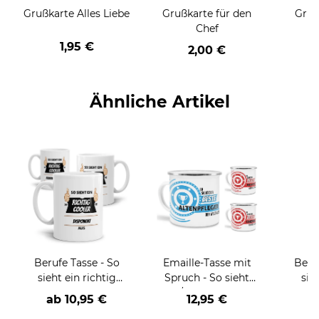
Grußkarte Alles Liebe
Grußkarte für den
Gruß
Chef
1,95 €
2,00 €
Ähnliche Artikel
Berufe Tasse - So
Emaille-Tasse mit
Beru
sieht ein richtig
Spruch - So sieht
sie
cooler -BERUF- aus
der/die beste - Ihr
BE
ab
10,95 €
12,95 €
Beruf - aus
versch