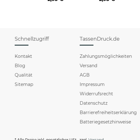
HO HO - rot
HO HO - schwarz
Schnellzugriff
TassenDruck.de
Kontakt
Zahlungsmöglichkeiten
Blog
Versand
Qualität
AGB
Sitemap
Impressum
Widerrufsrecht
Datenschutz
Barrierefreiheitserklärung
Batteriegesetzhinweise
* Alle Preise inkl. gesetzlicher USt., zzgl.
Versand