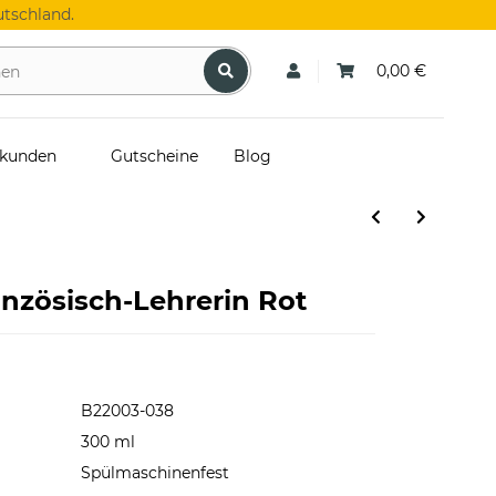
tschland.
0,00 €
skunden
Gutscheine
Blog
anzösisch-Lehrerin Rot
B22003-038
300 ml
Spülmaschinenfest