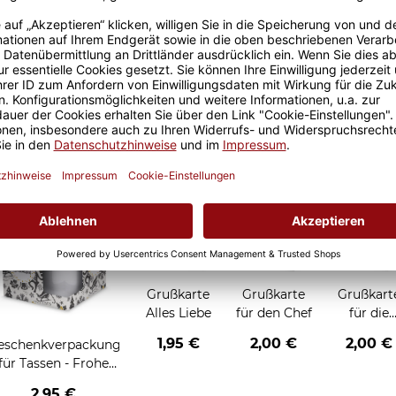
Größere Stückzahl? Anfrage 
Sicherer Kauf Auf Rechnung
Produktion in 
Grußkarten zum Verschenken
Grußkarte
Grußkarte
Grußkart
Alles Liebe
für den Chef
für die
Chefin
1,95 €
2,00 €
2,00 €
eschenkverpackung
für Tassen - Frohe
Weihnachten -
2,95 €