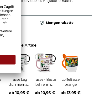
stellen und individuelles Angebot erhalten.
Deutschland
Mengenrabatte
Ähnliche Artikel
e
Tasse Leg
Tasse - Beste
Löffeltasse
dich niemals
Lehrerin im
orange
mit -Beruf-
Universum
ab
10,95 €
ab
10,95 €
ab
13,95 €
an