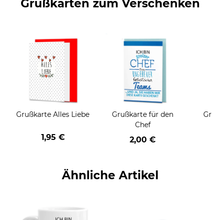
Grußkarten zum Verschenken
Grußkarte Alles Liebe
Grußkarte für den
Gruß
Chef
1,95 €
2,00 €
Ähnliche Artikel