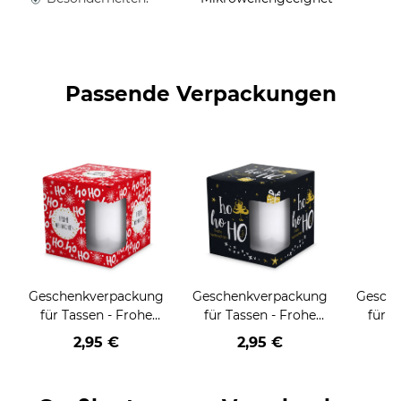
Passende Verpackungen
Geschenkverpackung
Geschenkverpackung
Gesch
für Tassen - Frohe
für Tassen - Frohe
für T
Weihnachten - HO
Weihnachten - HO
Wei
2,95 €
2,95 €
HO HO - rot
HO HO - schwarz