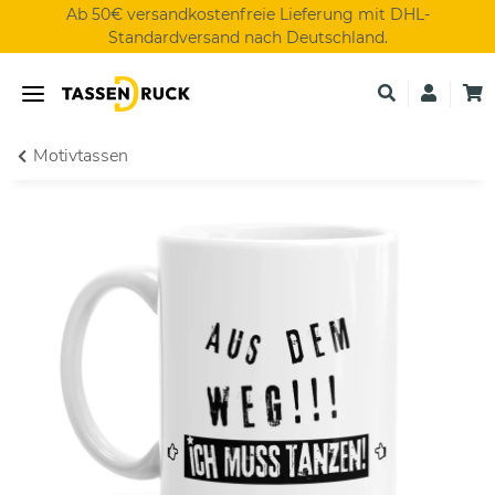
Ab 50€ versandkostenfreie Lieferung mit DHL-
Standardversand nach Deutschland.
Motivtassen