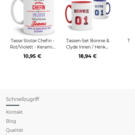
Tasse Stolze Chefin -
Tassen-Set Bonnie &
Tas
Rot/Violett - Keramik
Clyde Innen / Henkel
Weiß
Rot & Blau
10,95 €
18,94 €
Schnellzugriff
Kontakt
Blog
Qualität