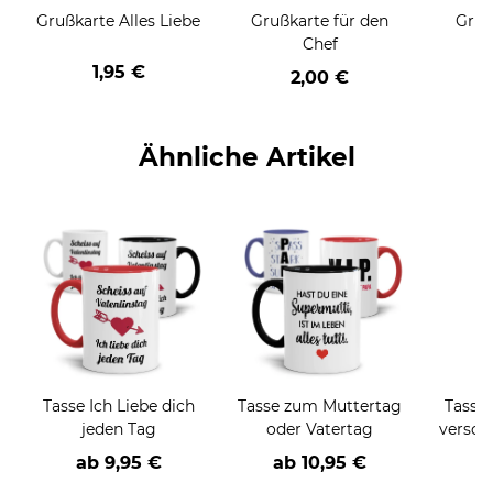
Grußkarte Alles Liebe
Grußkarte für den
Gruß
Chef
1,95 €
2,00 €
Ähnliche Artikel
Tasse Ich Liebe dich
Tasse zum Muttertag
Tasse 
jeden Tag
oder Vatertag
versch
ab
9,95 €
ab
10,95 €
a