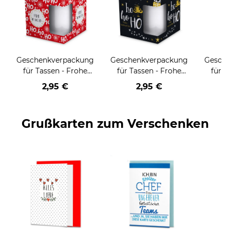
Geschenkverpackung
Geschenkverpackung
Gesch
für Tassen - Frohe
für Tassen - Frohe
für T
Weihnachten - HO
Weihnachten - HO
Wei
2,95 €
2,95 €
HO HO - rot
HO HO - schwarz
Grußkarten zum Verschenken