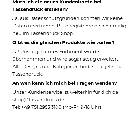
Muss ich ein neues Kundenkonto bei
Tassendruck erstellen?
Ja, aus Datenschutzgründen konnten wir keine
Daten übertragen. Bitte registriere dich einmalig
neu im Tassendruck Shop.
Gibt es die gleichen Produkte wie vorher?
Ja! Unser gesamtes Sortiment wurde
übernommen und wird sogar stetig erweitert.
Spardose zum Einzug - Neues
Alle Designs und Kategorien findest du jetzt bei
Zuhause - mit Namen
Tassendruck.
An wen kann ich mich bei Fragen wenden?
Unser Kundenservice ist weiterhin für dich da!
Eigenschaften
shop@tassendruck.de
Herstellerinformationen
Tel: +49 751 2955 3100 (Mo-Fr, 9-16 Uhr)
14,95 €
Sofort verfügbar
inkl. 19% MwSt. , zzgl.
Versand
Unverbindliche Preisempfehlung des Herstellers
: