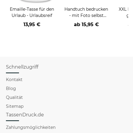
Emaille-Tasse für den
Handtuch bedrucken
XXL Mo
Urlaub - Urlaubsreif
- mit Foto selbst
ges
gestalten - in zwei
Fotoco
13,95 €
ab
15,95 €
a
Größen und zwei
4 v
Formaten
Hinte
Schnellzugriff
Kontakt
Blog
Qualität
Sitemap
TassenDruck.de
Zahlungsmöglichkeiten