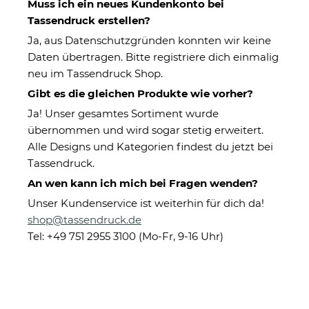
Muss ich ein neues Kundenkonto bei
Tassendruck erstellen?
Ja, aus Datenschutzgründen konnten wir keine
Daten übertragen. Bitte registriere dich einmalig
neu im Tassendruck Shop.
Gibt es die gleichen Produkte wie vorher?
Ja! Unser gesamtes Sortiment wurde
übernommen und wird sogar stetig erweitert.
Schwarze Tasse - Polizist -
Alle Designs und Kategorien findest du jetzt bei
Berufe-Tasse mit Name
Tassendruck.
An wen kann ich mich bei Fragen wenden?
Unser Kundenservice ist weiterhin für dich da!
Eigenschaften
shop@tassendruck.de
Herstellerinformationen
Tel: +49 751 2955 3100 (Mo-Fr, 9-16 Uhr)
Aufdruck