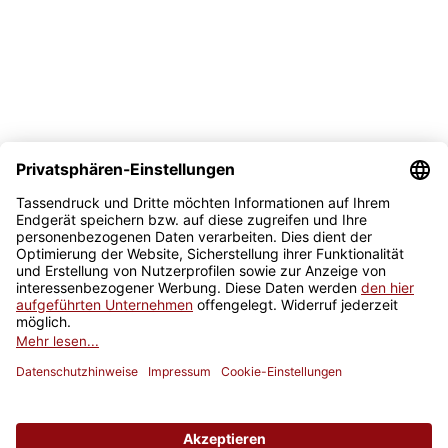
Sicher kaufen
Newsletter
Jetzt anmelden
* Alle Preise inkl. gesetzlicher USt., zzgl.
Versand