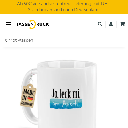
Ab 50€ versandkostenfreie Lieferung mit DHL-
Standardversand nach Deutschland.
Motivtassen