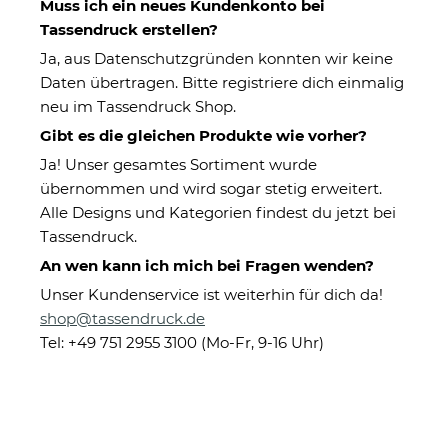
Muss ich ein neues Kundenkonto bei
Tassendruck erstellen?
Ja, aus Datenschutzgründen konnten wir keine
Daten übertragen. Bitte registriere dich einmalig
neu im Tassendruck Shop.
Gibt es die gleichen Produkte wie vorher?
Ja! Unser gesamtes Sortiment wurde
übernommen und wird sogar stetig erweitert.
Schieferplatte für Papa mit
Alle Designs und Kategorien findest du jetzt bei
Fotos gestalten - mit Staffelei
Tassendruck.
- 15 x 20 cm - 4 Bilder
An wen kann ich mich bei Fragen wenden?
Unser Kundenservice ist weiterhin für dich da!
shop@tassendruck.de
Eigenschaften
Tel: +49 751 2955 3100 (Mo-Fr, 9-16 Uhr)
Herstellerinformationen