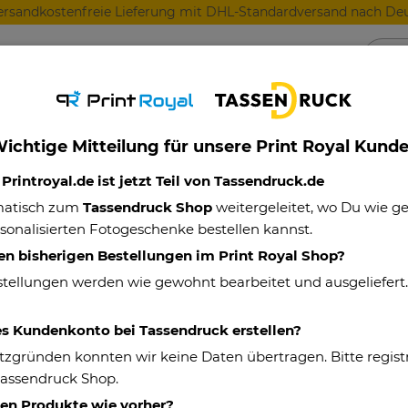
ersandkostenfreie Lieferung mit DHL-Standardversand nach Deu
Anlässe
Für Lieblingsmenschen
Für Geschäft
ichtige Mitteilung für unsere Print Royal Kund
lück ist, jemanden wie dich zu haben
rintroyal.de ist jetzt Teil von Tassendruck.de
matisch zum
Tassendruck Shop
weitergeleitet, wo Du wie 
sonalisierten Fotogeschenke bestellen kannst.
Satinkissen für
en bisherigen Bestellungen im Print Royal Shop?
jemanden wie 
stellungen werden wie gewohnt bearbeitet und ausgeliefert
Eigenschaften
es Kundenkonto bei Tassendruck erstellen?
tzgründen konnten wir keine Daten übertragen. Bitte registr
Artikelnummer:
Tassendruck Shop.
Material (Bezug):
hen Produkte wie vorher?