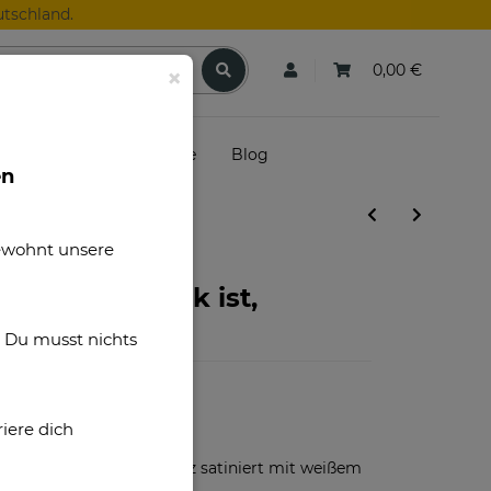
tschland.
0,00 €
×
skunden
Gutscheine
Blog
en
gewohnt unsere
 Männer - Glück ist,
dich zu haben
. Du musst nichts
iere dich
F01032
Kissen schwarz satiniert mit weißem