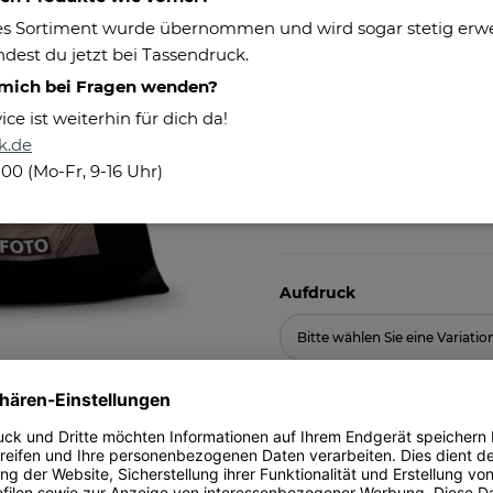
s Sortiment wurde übernommen und wird sogar stetig erweit
Material (Füllung):
dest du jetzt bei Tassendruck.
Maße:
 mich bei Fragen wenden?
Pflegehinweis:
e ist weiterhin für dich da!
Besonderheiten:
k.de
100 (Mo-Fr, 9-16 Uhr)
Herstellerinformationen
Aufdruck
Bitte wählen Sie eine Variatio
19,95 €
inkl. 19% MwSt. , zzgl.
Versand