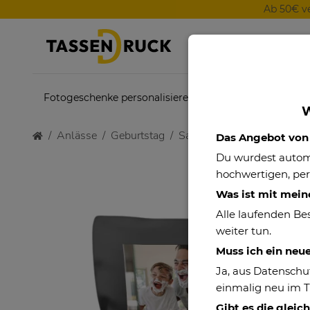
Ab 50€ v
Fotogeschenke personalisieren
Themenwelten
W
Anlässe
Geburtstag
Satinkissen für Männer - G
Das Angebot von P
Du wurdest auto
hochwertigen, per
Was ist mit mein
Alle laufenden Be
weiter tun.
Muss ich ein neu
Ja, aus Datenschu
einmalig neu im 
Gibt es die gleic