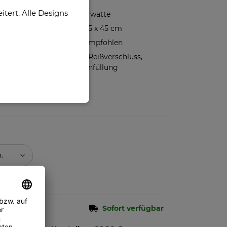
Druckfeld
ert. Alle Designs
100% Polyesterwatte
Kissenbezug 45 x 45 cm
Handwäsche empfohlen
Hochwertiger Reißverschluss,
inklusive Kissenfüllung
n.
Sofort verfügbar