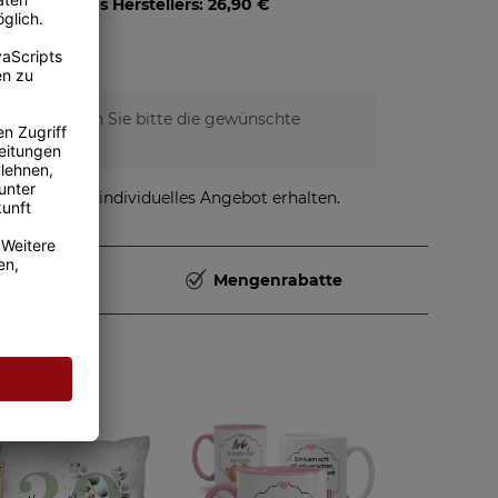
pfehlung des Herstellers
:
26,90 €
6,95 €
)
tionen. Wählen Sie bitte die gewünschte
stellen und individuelles Angebot erhalten.
Deutschland
Mengenrabatte