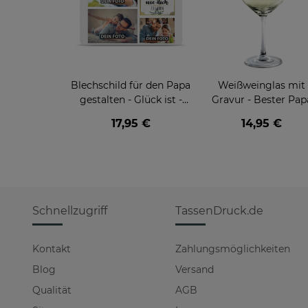
Blechschild für den Papa
Weißweinglas mit
gestalten - Glück ist -
Gravur - Bester Pap
Collage mit 3 Fotos -
17,95 €
14,95 €
DIN A4
Schnellzugriff
TassenDruck.de
Kontakt
Zahlungsmöglichkeiten
Blog
Versand
Qualität
AGB