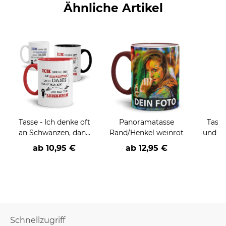
Ähnliche Artikel
Tasse - Ich denke oft
Panoramatasse
Tasse
an Schwänzen, dann
Rand/Henkel weinrot
und Ew
fällt mir ein, ich bin
mit 
ab
10,95 €
ab
12,95 €
der/die Lehrer/in
u
Schnellzugriff