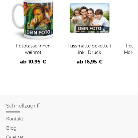
Fototasse innen
Fussmatte gekettelt
Feuer
weinrot
inkl. Druck
Morgen
ab
10,95 €
ab
16,95 €
a
Schnellzugriff
Kontakt
Blog
Qualität