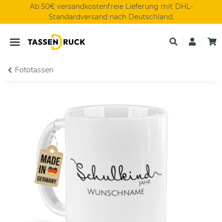
Ab 50€ versandkostenfreie Lieferung mit DHL-
Standardversand nach Deutschland.
Fototassen