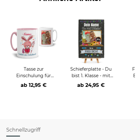
Tasse zur
Schieferplatte - Du
Fot
Einschulung für
bist 1. Klasse - mit
Ein
Mädchen - Hase - mit
Name, Foto und
Sch
ab
12,95 €
ab
24,95 €
a
Foto und Name
Datum - 30 x 20 cm -
Rahme
inkl. Staffelei
Nam
pers
Schnellzugriff