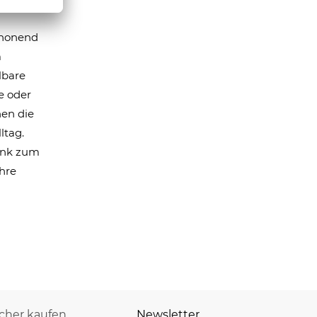
Schonend
m
lbare
e oder
en die
ltag.
enk zum
hre
icher kaufen
Newsletter