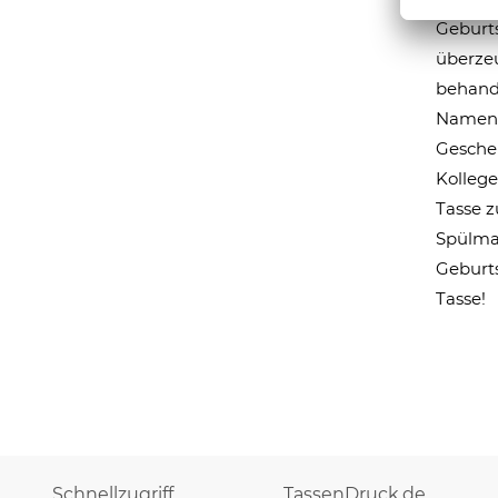
Geburts
überzeu
behande
Namen u
Geschen
Kollege
Tasse z
Spülma
Geburts
Tasse!
Schnellzugriff
TassenDruck.de