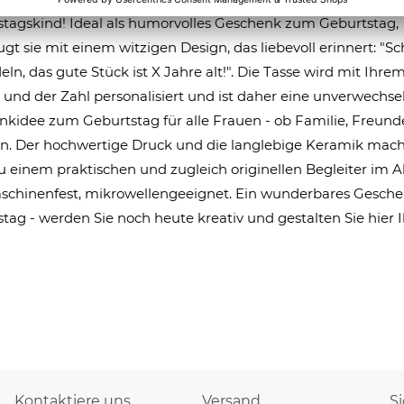
tagskind! Ideal als humorvolles Geschenk zum Geburtstag,
gt sie mit einem witzigen Design, das liebevoll erinnert: "
ln, das gute Stück ist X Jahre alt!". Die Tasse wird mit Ihre
nd der Zahl personalisiert und ist daher eine unverwechse
kidee zum Geburtstag für alle Frauen - ob Familie, Freund
n. Der hochwertige Druck und die langlebige Keramik mach
u einem praktischen und zugleich originellen Begleiter im Al
schinenfest, mikrowellengeeignet. Ein wunderbares Gesch
tag - werden Sie noch heute kreativ und gestalten Sie hier I
Kontaktiere uns
Versand
S