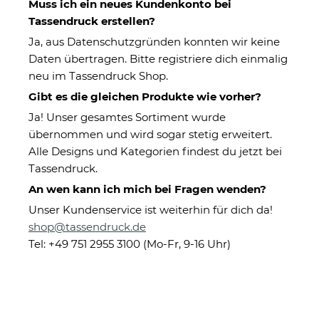
Muss ich ein neues Kundenkonto bei
Tassendruck erstellen?
Ja, aus Datenschutzgründen konnten wir keine
Daten übertragen. Bitte registriere dich einmalig
neu im Tassendruck Shop.
Gibt es die gleichen Produkte wie vorher?
Ja! Unser gesamtes Sortiment wurde
übernommen und wird sogar stetig erweitert.
Personalisierbares Windlicht -
Alle Designs und Kategorien findest du jetzt bei
Hebamme mit Herz - mit
Tassendruck.
Name
An wen kann ich mich bei Fragen wenden?
Unser Kundenservice ist weiterhin für dich da!
shop@tassendruck.de
Eigenschaften
Tel: +49 751 2955 3100 (Mo-Fr, 9-16 Uhr)
Herstellerinformationen
15,95 €
Sofort verfügbar