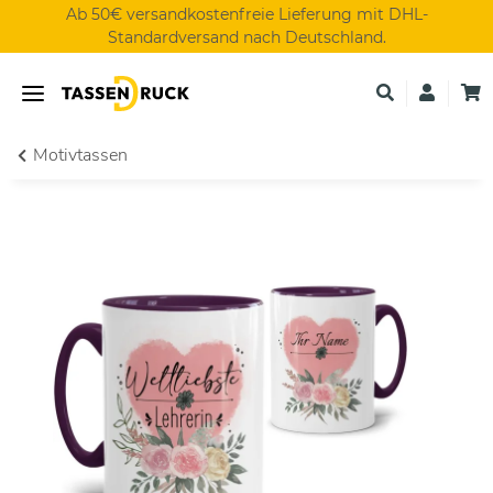
Ab 50€ versandkostenfreie Lieferung mit DHL-
Standardversand nach Deutschland.
Motivtassen