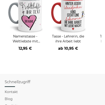
Namenstasse -
Tasse - Lehrerin, die
Tas
Weltliebste mit
ihre Arbeit liebt
Le
Wunschname - Innen
fa
12,95 €
ab
10,95 €
& Henkel Grau
Sch
Schnellzugriff
Kontakt
Blog