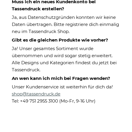
Muss ich ein neues Kundenkonto bei
Tassendruck erstellen?
Ja, aus Datenschutzgründen konnten wir keine
Daten übertragen. Bitte registriere dich einmalig
neu im Tassendruck Shop.
Gibt es die gleichen Produkte wie vorher?
Personalisierbare Kunststoff-
Ja! Unser gesamtes Sortiment wurde
Tasse als Geschenk für Kinder
übernommen und wird sogar stetig erweitert.
Alle Designs und Kategorien findest du jetzt bei
- verschiedene Tiermotive -
Tassendruck.
mit Name selbst gestalten
An wen kann ich mich bei Fragen wenden?
Unser Kundenservice ist weiterhin für dich da!
Eigenschaften
shop@tassendruck.de
Tel: +49 751 2955 3100 (Mo-Fr, 9-16 Uhr)
Herstellerinformationen
Aufdruck