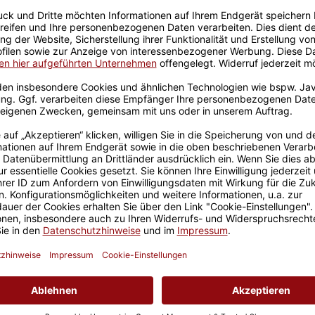
Sicherer Kauf Auf Rechnung
Produktion in 
Geschenkverpackungen u
violett
stisch mag, ist mit unserer
ndige Farbton soll das
fördern, also ist diese
rsehen, ideal als Bürotasse