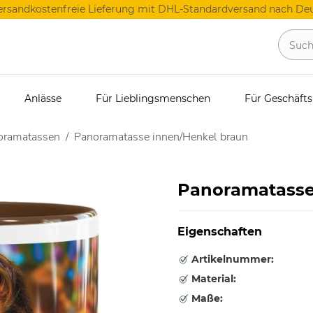
ersandkostenfreie Lieferung mit DHL-Standardversand nach Deu
Anlässe
Für Lieblingsmenschen
Für Geschäft
oramatassen
Panoramatasse innen/Henkel braun
Panoramatasse
Eigenschaften
Artikelnummer:
Material:
Maße: