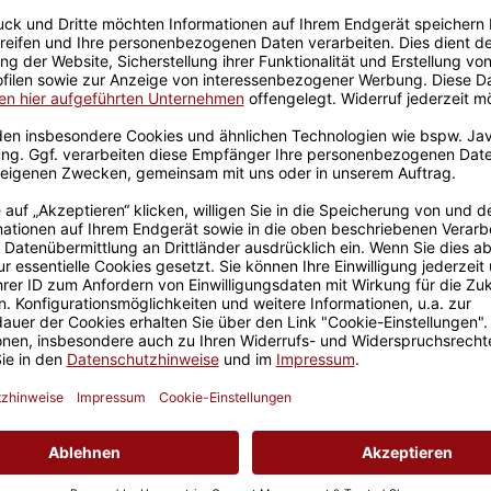
Sicherer Kauf Auf Rechnung
Produktion in 
Geschenkverpackungen u
 braun
r - aber dafür jetzt nur
 steht für
ständigkeit. Nicht zu
ch gibt es die passende
passenden Gestaltung, wird
bleibt sicherlich nicht lange