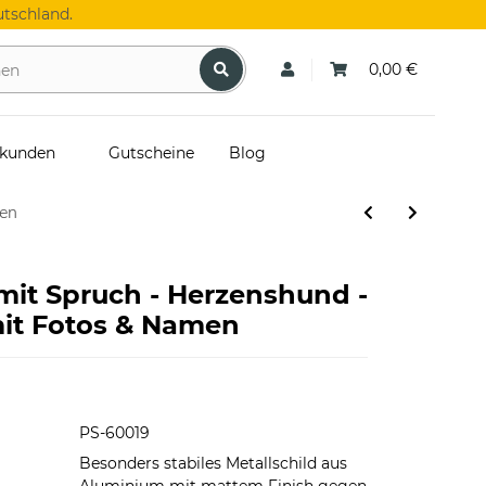
tschland.
0,00 €
skunden
Gutscheine
Blog
men
mit Spruch - Herzenshund -
it Fotos & Namen
PS-60019
Besonders stabiles Metallschild aus