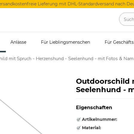
ersandkostenfreie Lieferung mit DHL-Standardversand nach Deu
Anlässe
Für Lieblingsmenschen
Für Geschäft
hild mit Spruch - Herzenshund - Seelenhund - mit Fotos & Na
Outdoorschild 
Seelenhund - m
Eigenschaften
Artikelnummer:
Material: