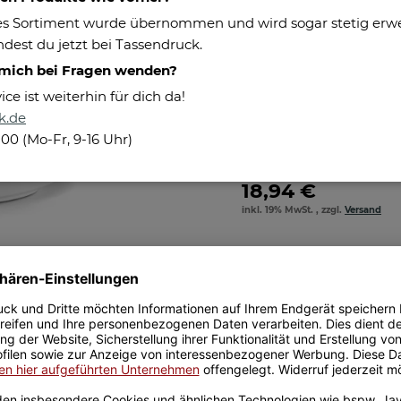
Maße:
s Sortiment wurde übernommen und wird sogar stetig erweit
Füllmenge:
dest du jetzt bei Tassendruck.
Pflegehinweis:
 mich bei Fragen wenden?
e ist weiterhin für dich da!
Besonderheiten:
k.de
Herstellerinformationen
100 (Mo-Fr, 9-16 Uhr)
18,94 €
inkl. 19% MwSt. , zzgl.
Versand
Größere Stückzahl? Anfrage 