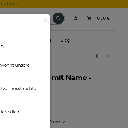
tschland.
0,00 €
×
skunden
Gutscheine
Blog
en
gewohnt unsere
Guten Morgen - mit Name -
. Du musst nichts
iere dich
D60112
Hochwertige Keramik