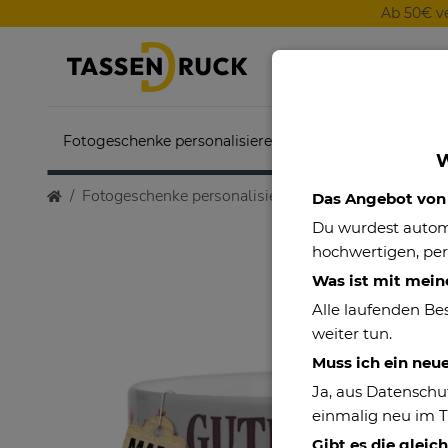
Ab 50€ v
Fotogeschenke personalisieren
Themenwelten
W
Fotogeschenke personalisieren
Müslischalen
M
Das Angebot von P
Du wurdest auto
hochwertigen, per
Was ist mit mein
Alle laufenden Be
weiter tun.
Muss ich ein neu
Ja, aus Datenschu
einmalig neu im 
Gibt es die gleic