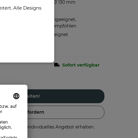
Höhe 80 mm, Ø 130 mm
ert. Alle Designs
500 ml
Spülmaschinengeeignet,
Handspülung empfohlen
Mikrowellengeeignet
Sofort verfügbar
Jetzt gestalten!
Angebot anfordern
stellen und individuelles Angebot erhalten.