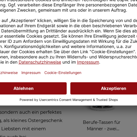
Sicherer Kauf Auf Rechnung
Produktion in 
Ähnliche Artikel
 mit Name -
e! Mit der personalisierten
eln. Die Schale "Guten
. Die individuelle
besonderes Erlebnis. Diese
, sondern auch ein perfektes
, als kleines Ostergeschenk
Berufe-Tassen für
e Liebsten mit einem
Männer - zwei
Farbvarianten
die auch bei