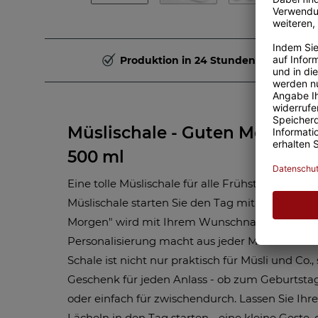
Produktion in 24 Stunden
Müslischale - Guten Morgen -
500 ml
Eine tolle Müslischale für alle Frühstücksfreund
Müslischale starten Sie den Tag mit einem Läch
Morgen" wird mit Ihrem Wunschnamen bedruckt
Personalisierung macht aus jeder Mahlzeit ein 
Schale ist nicht nur praktisch für Müsli und Co.
Geschenk für jeden Anlass - ob zum Geburtstag
oder einfach für zwischendurch. Lassen Sie Ihr
Lächeln in den Tag starten - eine kleine Geste, 