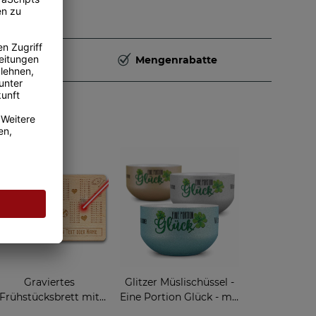
Deutschland
Mengenrabatte
Graviertes
Glitzer Müslischüssel -
Frühstücksbrett mit
Eine Portion Glück - mit
Einmaleins und Name
Name - 500 ml