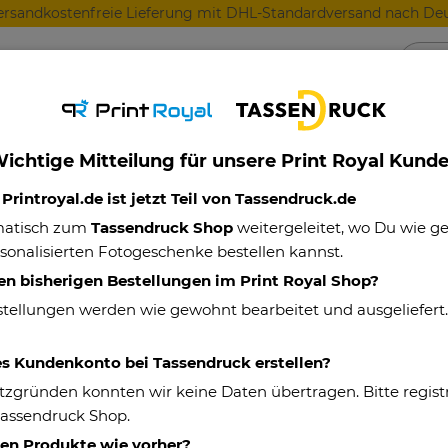
ersandkostenfreie Lieferung mit DHL-Standardversand nach Deu
Anlässe
Für Lieblingsmenschen
Für Geschäft
ichtige Mitteilung für unsere Print Royal Kund
üslischale - Guten Morgen - mit Name - 500 ml
rintroyal.de ist jetzt Teil von Tassendruck.de
matisch zum
Tassendruck Shop
weitergeleitet, wo Du wie 
sonalisierten Fotogeschenke bestellen kannst.
Müslischale - 
en bisherigen Bestellungen im Print Royal Shop?
500 ml
stellungen werden wie gewohnt bearbeitet und ausgeliefert
Eigenschaften
es Kundenkonto bei Tassendruck erstellen?
tzgründen konnten wir keine Daten übertragen. Bitte registr
Artikelnummer:
Tassendruck Shop.
Material:
hen Produkte wie vorher?