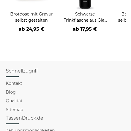
Brotdose mit Gravur
Schwarze
Benz
selbst gestalten
Trinkflasche aus Glas
selbst
mit Text gravieren -
Fot
ab
24,95 €
ab
17,95 €
a
650 ml
Schnellzugriff
Kontakt
Blog
Qualität
Sitemap
TassenDruck.de
Zahlungsmöglichkeiten