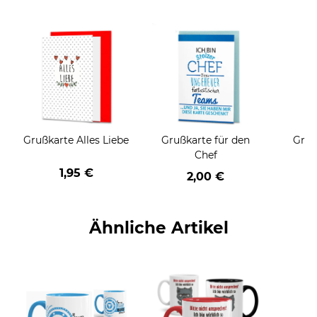
Grußkarte Alles Liebe
Grußkarte für den
Gruß
Chef
1,95 €
2,00 €
Ähnliche Artikel