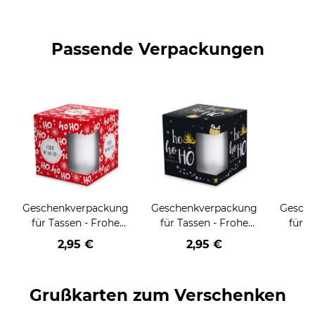
Passende Verpackungen
Geschenkverpackung
Geschenkverpackung
Gesch
für Tassen - Frohe
für Tassen - Frohe
für T
Weihnachten - HO
Weihnachten - HO
Wei
2,95 €
2,95 €
HO HO - rot
HO HO - schwarz
Grußkarten zum Verschenken