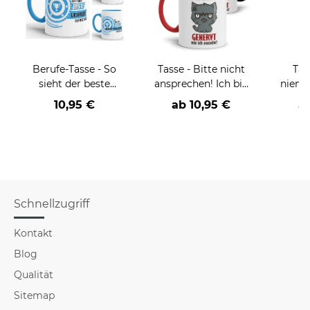
Berufe-Tasse - So
Tasse - Bitte nicht
Tas
sieht der beste
ansprechen! Ich bin
niema
BERUF aus -
wirklich so genervt
10,95 €
ab
10,95 €
a
verschiedene Berufe
wie ich aussehe! -
für Männer - Hellblau
verschiedene Farben-
Schnellzugriff
Kontakt
Blog
Qualität
Sitemap