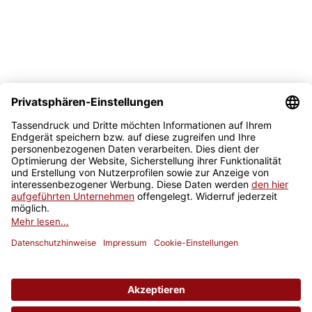
Sicher kaufen
Newsletter
Jetzt anmelden
* Alle Preise inkl. gesetzlicher USt., zzgl.
Versand