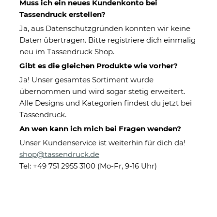
Muss ich ein neues Kundenkonto bei
Tassendruck erstellen?
Ja, aus Datenschutzgründen konnten wir keine
Daten übertragen. Bitte registriere dich einmalig
neu im Tassendruck Shop.
Gibt es die gleichen Produkte wie vorher?
Ja! Unser gesamtes Sortiment wurde
übernommen und wird sogar stetig erweitert.
Magic Mug Zaubertasse mit
Alle Designs und Kategorien findest du jetzt bei
Name - Als ich dich sah - 300
Tassendruck.
ml
An wen kann ich mich bei Fragen wenden?
Unser Kundenservice ist weiterhin für dich da!
shop@tassendruck.de
Eigenschaften
Tel: +49 751 2955 3100 (Mo-Fr, 9-16 Uhr)
Herstellerinformationen
13,95 €
Sofort verfügbar