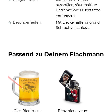
ausspülen, säurehaltige
Getränke wie Fruchtsäfte
vermeiden
Besonderheiten:
Mit Deckelhalterung und
Schraubverschluss
Passend zu Deinem Flachmann
Glas-Bierkrug -
Benzinfeuerzeug
E