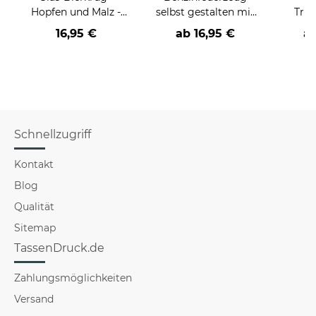
Hopfen und Malz -
selbst gestalten mit
Trin
450 ml - mit Henkel
Foto - Schwarz
Nam
16,95 €
ab
16,95 €
a
schwa
Schnellzugriff
Kontakt
Blog
Qualität
Sitemap
TassenDruck.de
Zahlungsmöglichkeiten
Versand