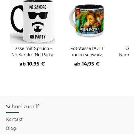
Tasse mit Spruch -
Fototasse POTT
Outd
No Sandro No Party
innen schwarz
Name -
ab
10,95 €
ab
14,95 €
a
Schnellzugriff
Kontakt
Blog