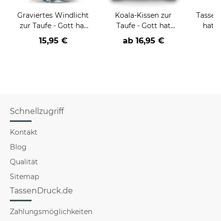
Graviertes Windlicht
Koala-Kissen zur
Tasse z
zur Taufe - Gott hat
Taufe - Gott hat
hat s
seinen Engeln - mit
befohlen - mit Name
15,95 €
ab
16,95 €
a
Name
und Datum
personalisierbar
personalisierbar
Schnellzugriff
Kontakt
Blog
Qualität
Sitemap
TassenDruck.de
Zahlungsmöglichkeiten