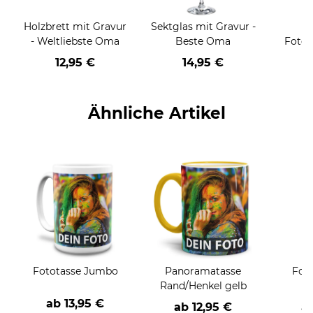
Holzbrett mit Gravur
Sektglas mit Gravur -
T
- Weltliebste Oma
Beste Oma
Fotoc
alle
12,95 €
14,95 €
Ähnliche Artikel
Fototasse Jumbo
Panoramatasse
Fot
Rand/Henkel gelb
ab
13,95 €
ab
12,95 €
a