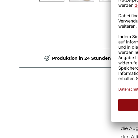
Produktion in 24 Stunden
Kind
- 50
Verwand
zauberh
die Aug
den All