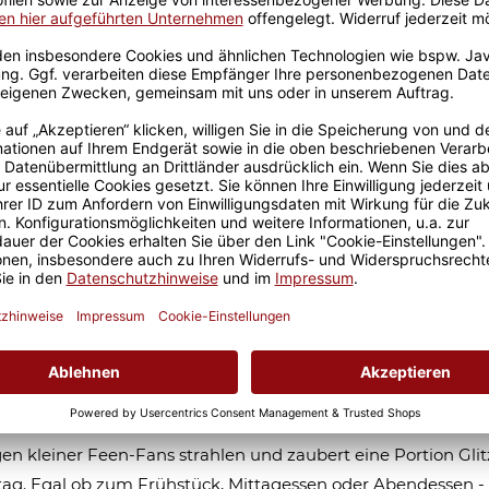
x
Dieser Artikel hat Varia
Variation aus.
Größere Stückzahl? Anfrage 
Sicherer Kauf Auf Rechnung
Produktion in 
er-Müslischale Glitzer - Fee - mit Nam
0 ml
le jede Mahlzeit in ein magisches Abenteuer mit unserer
aften Glitzer-Schüssel für Kinder! Das entzückende Fee-Moti
en kleiner Feen-Fans strahlen und zaubert eine Portion Glit
tag. Egal ob zum Frühstück, Mittagessen oder Abendessen -