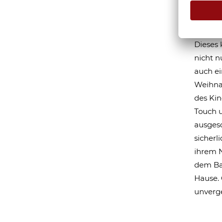
Kind
Faul
Dieses 
nicht n
auch ei
Weihna
des Kin
Touch u
ausgesc
sicherl
ihrem 
dem Ba
Hause. 
unverge