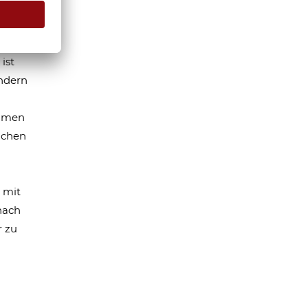
ist
ondern
Namen
ichen
 mit
nach
 zu