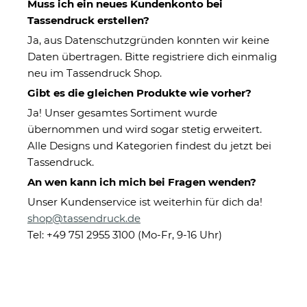
Muss ich ein neues Kundenkonto bei
Tassendruck erstellen?
Ja, aus Datenschutzgründen konnten wir keine
Daten übertragen. Bitte registriere dich einmalig
neu im Tassendruck Shop.
Gibt es die gleichen Produkte wie vorher?
Ja! Unser gesamtes Sortiment wurde
übernommen und wird sogar stetig erweitert.
Hochglänzende
Alle Designs und Kategorien findest du jetzt bei
Porzellantasse mit Gravur -
Tassendruck.
XXL Jumbotasse -
An wen kann ich mich bei Fragen wenden?
Lieblingsmensch - Glossy
Unser Kundenservice ist weiterhin für dich da!
Effect
shop@tassendruck.de
Tel: +49 751 2955 3100 (Mo-Fr, 9-16 Uhr)
Eigenschaften
Herstellerinformationen