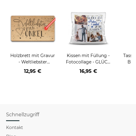
Holzbrett mit Gravur
Kissen mit Füllung -
Tasse
- Weltliebster
Fotocollage - GLÜCK
Blu
Patenonkel
- zum selbst
A
12,95 €
16,95 €
Gestalten mit drei
Pateno
Fotos für den
Henk
Patenonkel - Weiß
flauschig
Schnellzugriff
Kontakt