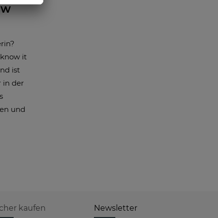
ow
rin?
 know it
nd ist
 in der
s
gen und
icher kaufen
Newsletter