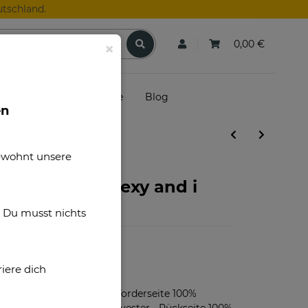
tschland.
0,00 €
×
skunden
Gutscheine
Blog
en
gewohnt unsere
pruch - I am sexy and i
Größen
. Du musst nichts
iere dich
F40029
Bedruckbare Vorderseite 100%