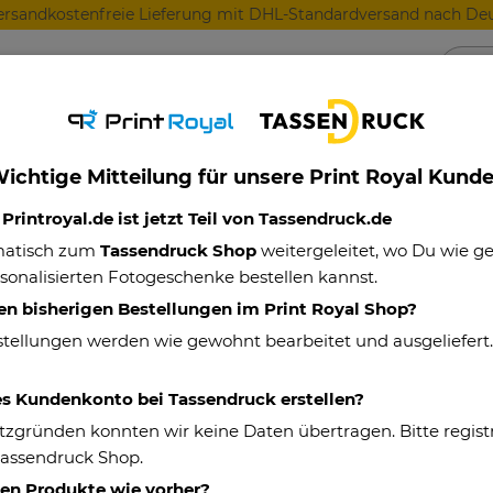
ersandkostenfreie Lieferung mit DHL-Standardversand nach Deu
Anlässe
Für Lieblingsmenschen
Für Geschäft
ichtige Mitteilung für unsere Print Royal Kund
 sexy and i know it - in 2 Größen
rintroyal.de ist jetzt Teil von Tassendruck.de
matisch zum
Tassendruck Shop
weitergeleitet, wo Du wie 
sonalisierten Fotogeschenke bestellen kannst.
Handtuch mit S
en bisherigen Bestellungen im Print Royal Shop?
know it - in 2 
stellungen werden wie gewohnt bearbeitet und ausgeliefert
Eigenschaften
es Kundenkonto bei Tassendruck erstellen?
tzgründen konnten wir keine Daten übertragen. Bitte registr
Artikelnummer:
Tassendruck Shop.
Material:
hen Produkte wie vorher?