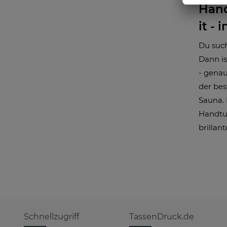
Hand
it - 
Du such
Dann is
- genau
der bes
Sauna. 
Handtuc
brillan
Schnellzugriff
TassenDruck.de