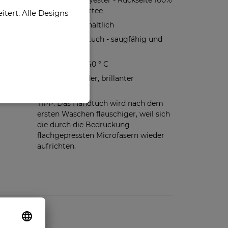
Microfaser-Polyester - Rückseite 100%
Baumwoll-Frottee
ert. Alle Designs
In 2 Größen erhältlich
Weiches Handtuch - saugfähig und
hautfreundlich
Waschbar bis 40 ° C
Hochauflösender, brillanter
Fotodruck
TIPP: Das Handtuch wird nach dem
ersten Waschen flauschiger, weil sich
die durch die Bedruckung
flachgepressten Microfasern wieder
aufrichten.