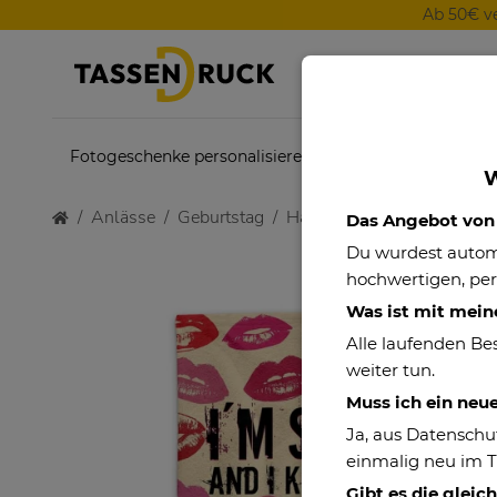
Ab 50€ v
Fotogeschenke personalisieren
Themenwelten
W
Anlässe
Geburtstag
Handtuch mit Spruch - I am
Das Angebot von P
Du wurdest auto
hochwertigen, per
Was ist mit mein
Alle laufenden Be
weiter tun.
Muss ich ein neu
Ja, aus Datenschu
einmalig neu im 
Gibt es die gleic