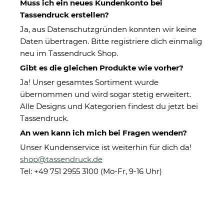
Muss ich ein neues Kundenkonto bei
Tassendruck erstellen?
Ja, aus Datenschutzgründen konnten wir keine
Daten übertragen. Bitte registriere dich einmalig
neu im Tassendruck Shop.
Gibt es die gleichen Produkte wie vorher?
Ja! Unser gesamtes Sortiment wurde
übernommen und wird sogar stetig erweitert.
Handtuch mit Spruch - Die
Alle Designs und Kategorien findest du jetzt bei
Königin will saunieren - mit
Tassendruck.
Name - in zwei Größen
An wen kann ich mich bei Fragen wenden?
Unser Kundenservice ist weiterhin für dich da!
shop@tassendruck.de
Eigenschaften
Tel: +49 751 2955 3100 (Mo-Fr, 9-16 Uhr)
Herstellerinformationen