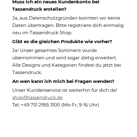
Muss ich ein neues Kundenkonto bei
Tassendruck erstellen?
Ja, aus Datenschutzgründen konnten wir keine
Daten übertragen. Bitte registriere dich einmalig
neu im Tassendruck Shop.
Gibt es die gleichen Produkte wie vorher?
Ja! Unser gesamtes Sortiment wurde
übernommen und wird sogar stetig erweitert.
Handtuch mit Spruch - Die
Alle Designs und Kategorien findest du jetzt bei
Königin will saunieren - in
Tassendruck.
zwei Größen
An wen kann ich mich bei Fragen wenden?
Unser Kundenservice ist weiterhin für dich da!
shop@tassendruck.de
Eigenschaften
Tel: +49 751 2955 3100 (Mo-Fr, 9-16 Uhr)
Herstellerinformationen