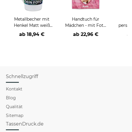
Metallbecher mit
Handtuch für
H
Henkel Matt weiß
Mädchen - mit Foto
person
400 ml
und Name - Herz
Foto
ab
18,94 €
ab
22,96 €
a
rosa
Datu
Schnellzugriff
Kontakt
Blog
Qualität
Sitemap
TassenDruck.de