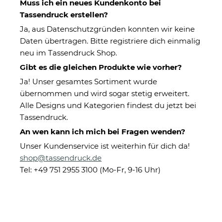
Muss ich ein neues Kundenkonto bei
Tassendruck erstellen?
Ja, aus Datenschutzgründen konnten wir keine
Daten übertragen. Bitte registriere dich einmalig
neu im Tassendruck Shop.
Gibt es die gleichen Produkte wie vorher?
Ja! Unser gesamtes Sortiment wurde
übernommen und wird sogar stetig erweitert.
Glitzertasse Weihnachten -
Alle Designs und Kategorien findest du jetzt bei
Bauch, Beine, Po & Plätzchen!
Tassendruck.
- Silber
An wen kann ich mich bei Fragen wenden?
Unser Kundenservice ist weiterhin für dich da!
shop@tassendruck.de
Eigenschaften
Tel: +49 751 2955 3100 (Mo-Fr, 9-16 Uhr)
Herstellerinformationen