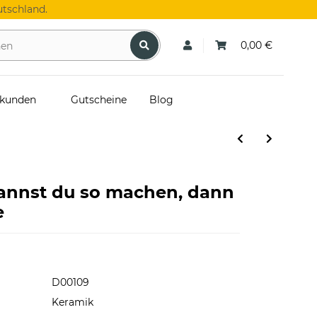
tschland.
0,00 €
skunden
Gutscheine
Blog
 Kannst du so machen, dann
e
D00109
Keramik