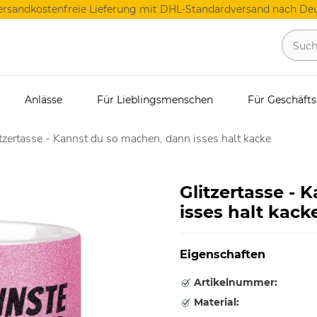
ersandkostenfreie Lieferung mit DHL-Standardversand nach Deu
Anlässe
Für Lieblingsmenschen
Für Geschäft
tzertasse - Kannst du so machen, dann isses halt kacke
Glitzertasse -
isses halt kack
Eigenschaften
Artikelnummer:
Material: