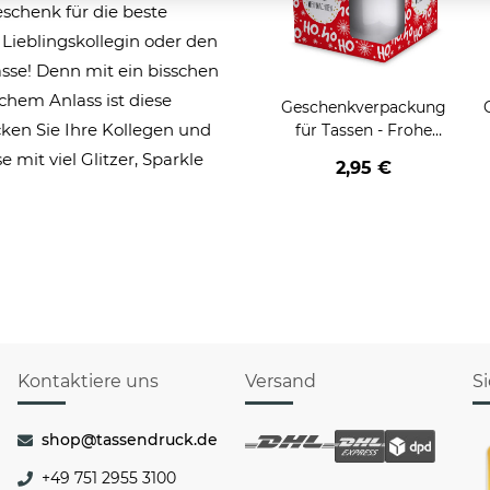
eschenk für die beste
Lieblingskollegin oder den
asse! Denn mit ein bisschen
lchem Anlass ist diese
Geschenkverpackung
cken Sie Ihre Kollegen und
für Tassen - Frohe
Weihnachten - HO HO
W
 mit viel Glitzer, Sparkle
2,95 €
HO - rot
Kontaktiere uns
Versand
S
shop@tassendruck.de
+49 751 2955 3100