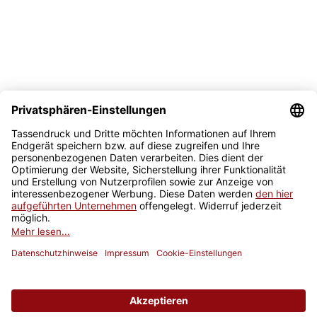
Sicher kaufen
Newsletter
Jetzt anmelden
* Alle Preise inkl. gesetzlicher USt., zzgl.
Versand