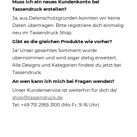
Muss ich ein neues Kundenkonto bei
Tassendruck erstellen?
Ja, aus Datenschutzgründen konnten wir keine
Daten übertragen. Bitte registriere dich einmalig
neu im Tassendruck Shop.
Gibt es die gleichen Produkte wie vorher?
Ja! Unser gesamtes Sortiment wurde
übernommen und wird sogar stetig erweitert.
Glastasse zum Gravieren - 300
Alle Designs und Kategorien findest du jetzt bei
ml - transparent
Tassendruck.
An wen kann ich mich bei Fragen wenden?
Unser Kundenservice ist weiterhin für dich da!
Eigenschaften
shop@tassendruck.de
Herstellerinformationen
Tel: +49 751 2955 3100 (Mo-Fr, 9-16 Uhr)
Druckart