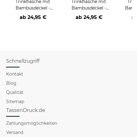
Trinkflasche mit
Trinkflasche mit
Trin
Bambusdeckel -
Bambusdeckel -
Bamb
Pferd und Frau - mit
Hinter jedem Kind
Einsc
ab
24,95 €
ab
24,95 €
a
Name - Weiß
steht eine
Nam
Tagesmutter
Schu
Schnellzugriff
Kontakt
Blog
Qualität
Sitemap
TassenDruck.de
Zahlungsmöglichkeiten
Versand