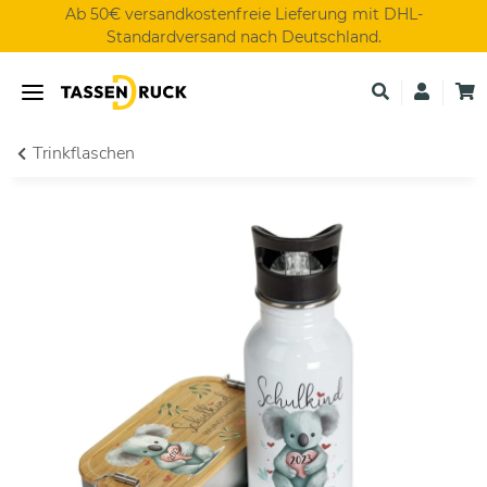
Ab 50€ versandkostenfreie Lieferung mit DHL-
Standardversand nach Deutschland.
Trinkflaschen