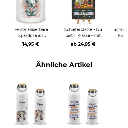
e
Personalisierbare
Schieferplatte - Du
Schrei
Spardose als
bist 1. Klasse - mit
für K
Geschenk zur
Name, Foto und
Lernen
14,95 €
ab
24,95 €
a
Einschulung - Koala -
Datum - 30 x 20 cm -
m
mit Name und Jahr
inkl. Staffelei
person
personalisierbar
x 3
Ähnliche Artikel