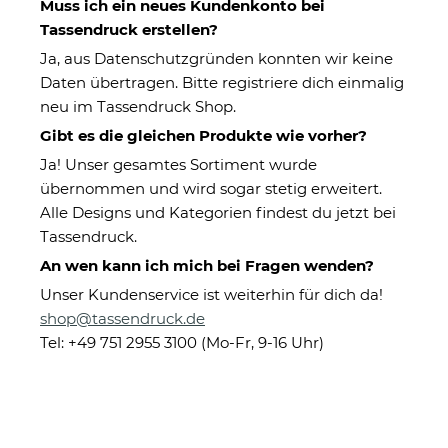
Muss ich ein neues Kundenkonto bei
Tassendruck erstellen?
Ja, aus Datenschutzgründen konnten wir keine
Daten übertragen. Bitte registriere dich einmalig
neu im Tassendruck Shop.
Gibt es die gleichen Produkte wie vorher?
Ja! Unser gesamtes Sortiment wurde
übernommen und wird sogar stetig erweitert.
Fußmatte mit Name und Foto
Alle Designs und Kategorien findest du jetzt bei
- Herzlich Willkommen
Tassendruck.
An wen kann ich mich bei Fragen wenden?
Unser Kundenservice ist weiterhin für dich da!
Eigenschaften
shop@tassendruck.de
Herstellerinformationen
Tel: +49 751 2955 3100 (Mo-Fr, 9-16 Uhr)
Größe