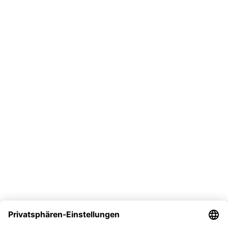
shop@tassendruck.de
+49 751 2955 3100
Mo-Fr, 9-16 Uhr
Vertrag widerrufen
Versand
Bezahlmöglichkeit
Sicher kaufen